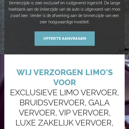
binnenzijde is zeer exclusief en rustgevend ingericht. De lange
hoekbank aan de linkerzijde van de auto is uitgevoerd van mooi
zwart leer. Verder is de afwerking aan de binnenzijde van een
zeer hoogwaardige kwaliteit.
OFFERTE AANVRAGEN
WIJ VERZORGEN LIMO'S
VOOR
EXCLUSIEVE LIMO VERVOER,
BRUIDSVERVOER, GALA
VERVOER, VIP VERVOER,
LUXE ZAKELIJK VERVOER,