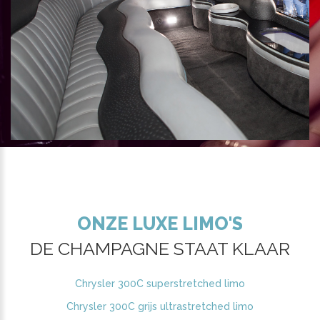
ONZE LUXE LIMO'S
DE CHAMPAGNE STAAT KLAAR
Chrysler 300C superstretched limo
Chrysler 300C grijs ultrastretched limo