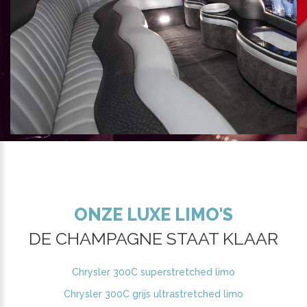
ONZE LUXE LIMO'S
DE CHAMPAGNE STAAT KLAAR
Chrysler 300C superstretched limo
Chrysler 300C grijs ultrastretched limo